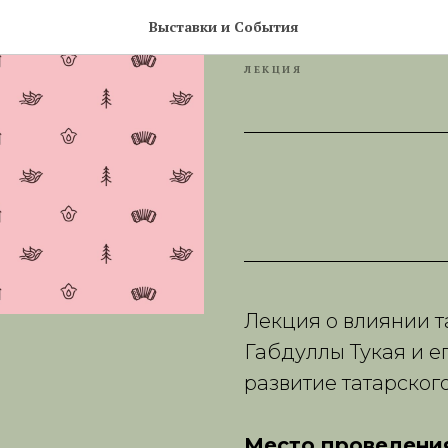
"Габдулла 
Выставки и События
ЛЕКЦИЯ
Лекция о влиянии т
Габдуллы Тукая и е
развитие татарского
Место проведени