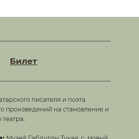
Тукай и театр"
Билет
атарского писателя и поэта
го произведений на становление и
 театра.
я:
Музей Габдуллы Тукая, с. Новый